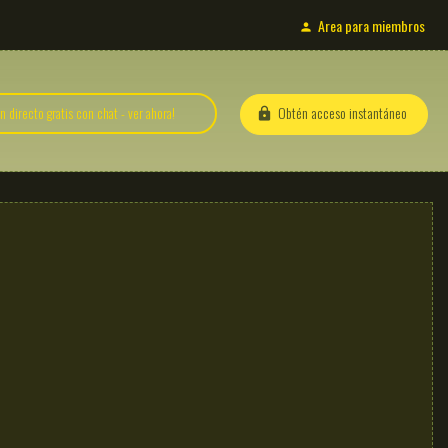
Area para miembros
Obtén acceso instantáneo
 directo gratis con chat - ver ahora!